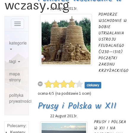
wczasy.org
nie
niemieckich nie
przekraczała
Dobie Utrwalania
22 August 2013r.
wykonał
ona zapewne
POMORZE
rozkazu
liczby 70 osób
WSCHODNIE W
Ustroju
wysadzenia jej
Toggle
26. Stan ich
DOBIE
navigation
prawdopodobnie
UTRWALANIA
Feudalnego(1230-1310)
szybko
USTROJU
kategorie
wzrastał.
FEUDALNEGO
Początkowo
(1230—1310)
Krzyżacy
POCZĄTKI
tagi
osiedli w
ZAKONU
Nieszawie.
KRZYŻACKIEGO
mapa
Następnie przy
NA ZIEMI
strony
pomocy księcia
CHEŁMIŃSKIEJ
ciekawy
Konrada
I W PRUSACH
ocena
4
/
5
(na podstawie
1
ocen)
przeszli przez
polityka
1. Założenie
Wisłę i
prywatności
zakonu
Prusy i Polska w XII
odbudowali w
krzyżackiego
roku 1231
Spośród trzech
wieku
22 August 2013r.
istniejący tu
wielkich
PRUSY I POLSKA
dawniej gród w
Polecamy:
zakonów
W XII I NA
Toruniu. Stąd
Kwatery