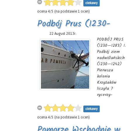
morza. Jest
ciekawy
czasów
najwyższa nad
ocena
4
/
5
(na podstawie
1
ocen)
przetrwał
Bałtykiem i
średniowieczny
jedną z
Podbój Prus (1230-
układ
najwyższych w
urbanistyczny i
świecie.
1283r)
22 August 2013r.
dominująca
Wzniesiona w
PODBÓJ PRUS
nad miastem
1857 roku
(1230—1283) 1.
Bazylika
zachowała się
Podbój ziem
Konkatedral-na
do czasów
nadwiślańskich
z bezcennymi
dzisiejszych w
(1230—1242)
zabytkami
niezmienionej
Pierwsza
sztuki
formie tylko
kolonia
gotyckiej.
dzięki
Krzyżaków
niesubordynacji
liczyła 7
niemieckiego
rycerzy-
latarnika, który
zakonników pod
w czasie
dowództwem
ciekawy
wycofywania
Hermana
ocena
4
/
5
(na podstawie
1
ocen)
się ze
Balka; łącznie
Świnoujścia
z giermkami
Pomorze Wschodnie w
wojsk