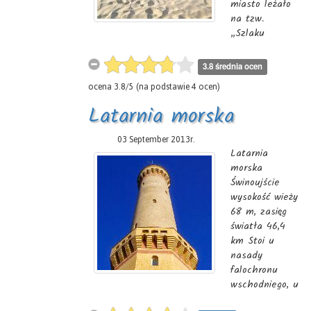
miasto leżało
na tzw.
„Szlaku
solnym" i
słynęło z
3.8 średnia ocen
produkcji soli.
ocena
3.8
/
5
(na podstawie
4
ocen)
Dziś nosi miano
„Perły
Latarnia morska
Bałtyku", o
czym
Świnoujście
03 September 2013r.
przesądzili już
Latarnia
przedwojenni
morska
kuracjusze
Świnoujście
oraz tutejsza
wysokość wieży
woda
68 m, zasięg
mineralna
światła 46,4
(solanka),
km Stoi u
borowina,
nasady
klimat i
falochronu
wszechobecna
wschodniego, u
zieleń. Do
ujścia Świny do
naszych